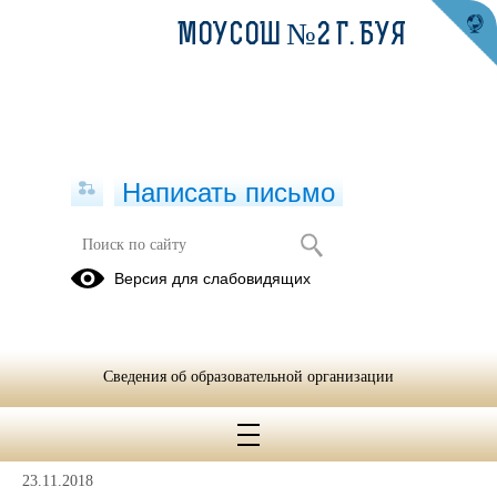
МОУСОШ №2 Г. БУЯ
Написать письмо
Проекты
Версия для слабовидящих
Ресурсный
Инновационная
центр
практика
"Лаборатория
Сведения об образовательной организации
успешного
родителя"
23.11.2018