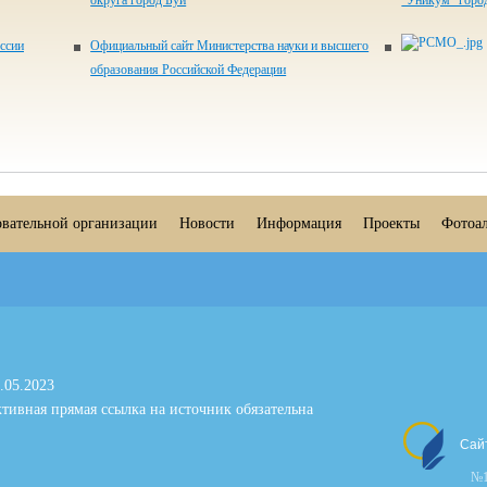
округа город Буй
"Уникум" город
ссии
Официальный сайт Министерства науки и высшего
образования Российской Федерации
овательной организации
Новости
Информация
Проекты
Фотоа
.05.2023
тивная прямая ссылка на источник обязательна
Сай
№1