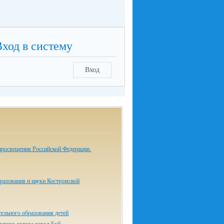
Вход в систему
Вход
росвещения Российской Федерации​.
разования и науки Костромской
ельного образования детей