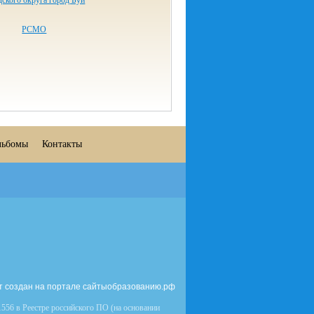
ского округа город Буй
РСМО
льбомы
Контакты
т создан на портале сайтыобразованию.рф
556 в Реестре российского ПО (на основании