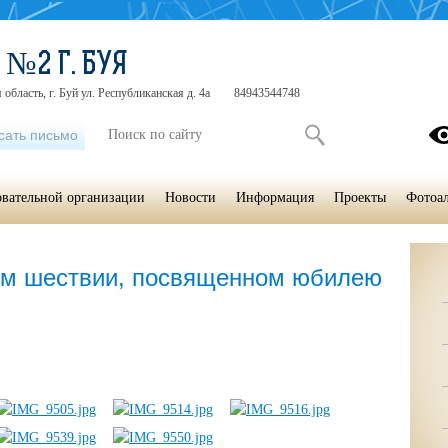
№2 Г. БУЯ
область, г. Буй ул. Республиканская д. 4а
84943544748
сать письмо
овательной организации
Новости
Информация
Проекты
Фотоа
ом шествии, посвященном юбилею