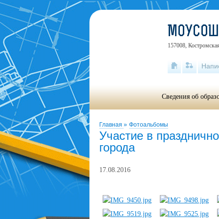
МОУСОШ 
157008, Костромская 
Напи
Сведения об образ
Главная
»
Фотоальбомы
Участие в праздничн
города
17.08.2016