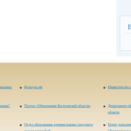
ственных
Культура.рф
Министерство п
ование"
Портал «Образование Костромской области»
Департамент об
области
Отдел образования администрации городского
Центр дополнит